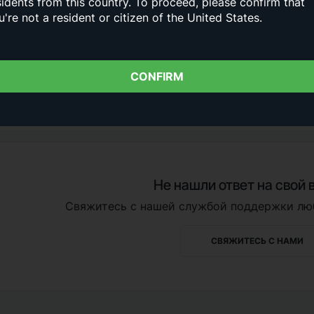
sidents from this country.
To proceed, please confirm that
стратегии и перед началом копирования сделок Инвес
u're not a resident or citizen of the United States.
3. Моментальный ввод и вывод средств
В Копи-трейдинге вы можете ввести и вывести средст
любое время. Добавление или выход из стратегии одно
CONFIRM
результаты остальных.
Не нашли ответ на свой 
Свяжитесь с нашей службой поддержки лю
СВЯЖИТЕСЬ С НАМИ