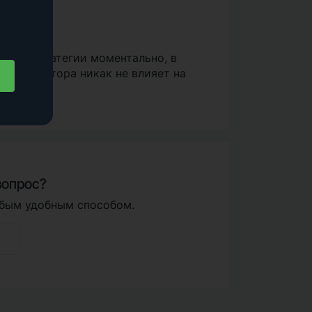
тором.
ва из стратегии моментально, в
го инвестора никак не влияет на
вопрос?
бым удобным способом.