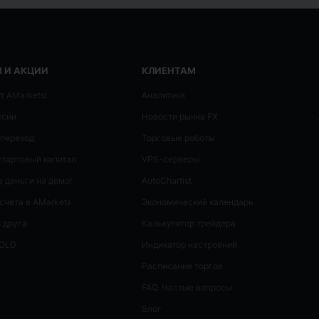
 И АКЦИИ
КЛИЕНТАМ
т AMarkets!
Аналитика
ссии
Новости рынка FX
 переход
Торговые роботы
стартовый капитал
VPS-серверы
 деньги на демо!
AutoСhartist
счета в AMarkets
Экономический календарь
 друга
Калькулятор трейдера
GOLD
Индикатор настроений
Расписание торгов
FAQ. Частые вопросы
Блог