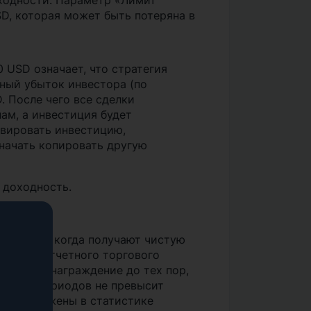
ходности. Параметр «Лимит
D, которая может быть потеряна в
 USD означает, что стратегия
рный убыток инвестора (по
 После чего все сделки
ам, а инвестиция будет
ивировать инвестицию,
 начать копировать другую
 доходность.
тратегий, когда получают чистую
льтатам отчетного торгового
атить Вознаграждение до тех пор,
рговых периодов не превысит
я отображены в статистике