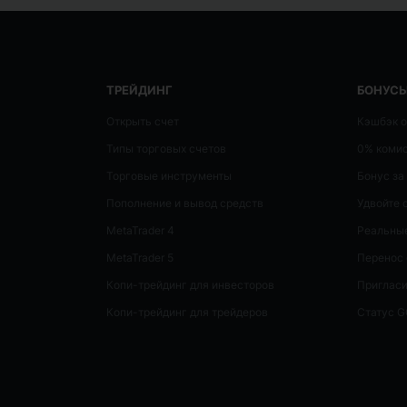
ТРЕЙДИНГ
БОНУСЫ
Открыть счет
Кэшбэк о
Типы торговых счетов
0% коми
Торговые инструменты
Бонус за
Пополнение и вывод средств
Удвойте 
MetaTrader 4
Реальные
MetaTrader 5
Перенос 
Копи-трейдинг для инвесторов
Пригласи
Копи-трейдинг для трейдеров
Статус 