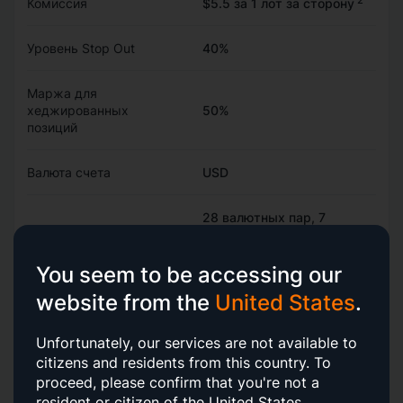
Комиссия
$5.5 за 1 лот за сторону
Уровень Stop Out
40%
Маржа для
хеджированных
50%
позиций
Валюта счета
USD
28 валютных пар, 7
металлов, 11 индексов, 10
Торговые
сырьевых товаров, 33
инструменты
3
You seem to be accessing our
криптовалют
, 19 ETF, 400
акций
website from the
United States
.
Защита от
Unfortunately, our services are not available to
отрицательного
Да
citizens and residents from this country.
To
баланса
proceed, please confirm that you're not a
resident or citizen of the United States.