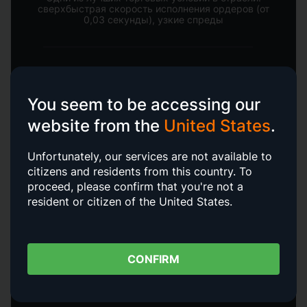
сверхбыстрая скорость исполнения ордеров
(от
0,03 секунды), узкие спреды
You seem to be accessing our
website from the
United States
.
Уникальные торговые сигналы, бесплатные
роботы,
аналитика и индикаторы
Unfortunately, our services are not available to
citizens and residents from this country.
To
proceed, please confirm that you're not a
resident or citizen of the United States.
Интересы клиентов AMarkets защищены
CONFIRM
компенсационным фондом The Financial
Commission на сумму
до €20 000 на каждую
торговую претензию