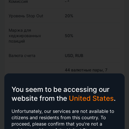
2
Комиссия
-
Уровень Stop Out
20%
Маржа для
хеджированных
50%
позиций
Валюта счета
USD, RUB
44 валютные пары, 7
металлов, 11 индексов, 10
Торговые
сырьевых товаров, 400
инструменты
акций, 19 ETF, 33
You seem to be accessing our
3
криптовалют
website from the
United States
.
Защита от
Unfortunately, our services are not available to
отрицательного
Да
citizens and residents from this country.
To
баланса
proceed, please confirm that you're not a