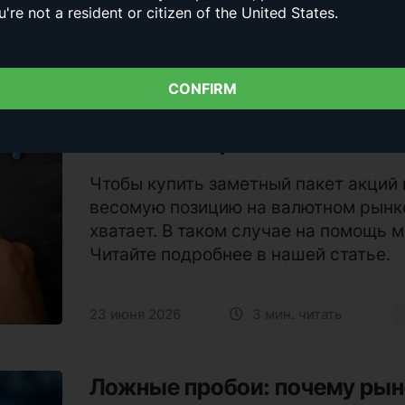
u're not a resident or citizen of the United States.
29 июня 2026
3 мин. читать
CONFIRM
Что такое кредитное плечо н
помогает зарабатывать и поч
Чтобы купить заметный пакет акций
весомую позицию на валютном рынке
хватает. В таком случае на помощь 
Читайте подробнее в нашей статье.
23 июня 2026
3 мин. читать
Ложные пробои: почему рыно