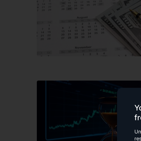
Y
f
Un
re