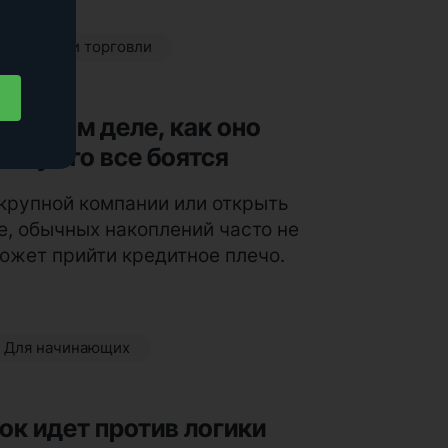
Стратегии торговли
а самом деле, как оно
ему его все боятся
 крупной компании или открыть
, обычных накоплений часто не
может прийти кредитное плечо.
Для начинающих
к идет против логики