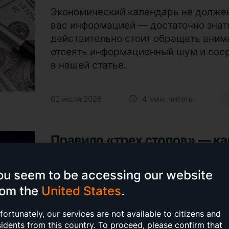
Экономический календарь не должен
вас информацией — достаточно знать
действительно стоит обращать вниман
отсеять информационный шум и соср
в нашей статье.
02 июля 2026
4 мин. читать
Правило «трех стопов» — ка
терминал и спасти депозит
ou seem to be accessing our website
Три убыточные сделки подряд могут 
rom the
United States
.
если вовремя не остановиться. Прав
избежать подобного. О том, как оно 
fortunately, our services are not available to citizens and
капитал, читайте в статье.
sidents from this country.
To proceed, please confirm that