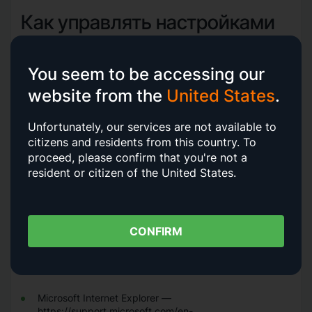
Как управлять настройками
файлов cookie
You seem to be accessing our
Вы можете удалить файлы cookie, сохраненные на
вашем компьютере при посещении наших веб-сайтов с
website from the
United States
.
помощью настроек вашего браузера. Инструкции по
управлению файлами cookie в наиболее популярных
браузерах можно найти ниже:
Unfortunately, our services are not available to
citizens and residents from this country.
To
Google Chrome —
proceed, please confirm that you're not a
https://support.google.com/accounts/answer/61416?
resident or citizen of the United States.
co=GENIE.Platform%3DDesktop&hl=en
Microsoft Edge — https://privacy.microsoft.com/en-
us/windows-10-microsoft-edge-and-privacy
CONFIRM
Mozilla Firefox — https://support.mozilla.org/en-
US/kb/enable-and-disable-cookies-website-
preferences
Microsoft Internet Explorer —
https://support.microsoft.com/en-