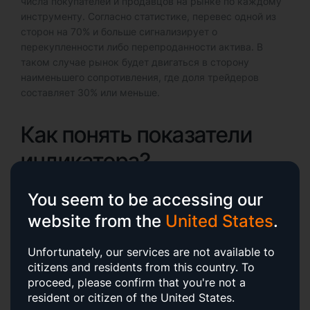
числа покупателей и продавцов на рынке по каждому
инструменту. Согласно статистике, перевес одной из
сторон на 70% и больше сигнализирует о
перекупленности либо перепроданности актива. В
таком случае рынок будет двигаться в сторону
наименьшего сопротивления, где доля трейдеров
составляет 30% или меньше.
Как понять показатели
индикатора?
⩽30
: инструмент перепродан, сигнал к покупке.
You seem to be accessing our
⩾70
: инструмент перекуплен, сигнал к продаже.
website from the
United States
.
30-70
: инструмент в нейтральной зоне, лучше
воздержаться от сделок.
Unfortunately, our services are not available to
По каким критериям
citizens and residents from this country.
To
proceed, please confirm that you're not a
доступна сортировка?
resident or citizen of the United States.