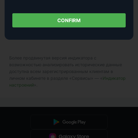
Инструмент
— в алфавитном порядке по названию
инструмента.
CONFIRM
Сигнал
– по типу сигнала.
Соотношение
— по соотношению покупателей и
продавцов.
Более продвинутая версия индикатора с
возможностью анализировать исторические данные
доступна всем зарегистрированным клиентам в
личном кабинете в разделе «Сервисы» — «
Индикатор
настроений
».