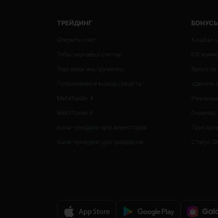
ТРЕЙДИНГ
БОНУСЫ
Открыть счет
Кэшбэк о
Типы торговых счетов
0% коми
Торговые инструменты
Бонус за
Пополнение и вывод средств
Удвойте 
MetaTrader 4
Реальные
MetaTrader 5
Перенос 
Копи-трейдинг для инвесторов
Пригласи
Копи-трейдинг для трейдеров
Статус 