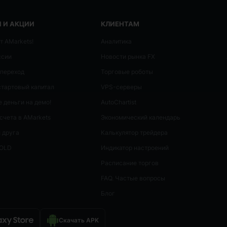
 И АКЦИИ
КЛИЕНТАМ
т AMarkets!
Аналитика
ссии
Новости рынка FX
 переход
Торговые роботы
стартовый капитал
VPS-серверы
 деньги на демо!
AutoСhartist
счета в AMarkets
Экономический календарь
 друга
Калькулятор трейдера
GOLD
Индикатор настроений
Расписание торгов
FAQ. Частые вопросы
Блог
Скачать APK