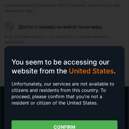
Советники будут работать без остановок, даже если у вас
выключат свет
Доступ к серверу из любой точки мира
Все, что вам нужно — устройство с подключением к
интернету
Простое управление
You seem to be accessing our
website from the
United States
.
Вы легко сможете подключить VPS и настроить удобные
для вас параметры самостоятельно
Unfortunately, our services are not available to
citizens and residents from this country.
To
proceed, please confirm that you're not a
Начните торговать с VPS от
resident or citizen of the United States.
AMarkets сегодня!
Подключить и настроить VPS можно в личном кабинете
в разделе «Услуги».
CONFIRM