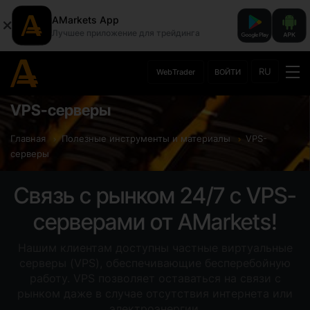
AMarkets App
Лучшее приложение для трейдинга
RU
WebTrader
ВОЙТИ
VPS-серверы
Главная
Полезные инструменты и материалы
VPS-
серверы
Связь с рынком 24/7 с VPS-
серверами от AMarkets!
Нашим клиентам доступны частные виртуальные
серверы (VPS), обеспечивающие бесперебойную
работу. VPS позволяет оставаться на связи с
рынком даже в случае отсутствия интернета или
электроэнергии.