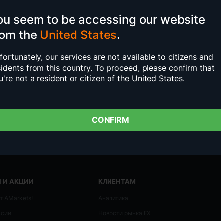
ou seem to be accessing our website
вои средства на 100% эффективно, AMarkets компенсир
вне зависимости от платежной системы.
rom the
United States
.
щения или создайте заявку на компенсацию комиссии 
fortunately, our services are not available to citizens and
sidents from this country.
To proceed, please confirm that
u're not a resident or citizen of the United States.
Открыть счет
Пополнить счет
CONFIRM
 И АКЦИИ
КЛИЕНТАМ
т AMarkets!
Аналитика
ссии
Новости рынка FX