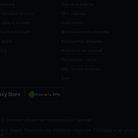
 переход
Торговые роботы
стартовый капитал
VPS-серверы
 деньги на демо!
AutoСhartist
счета в AMarkets
Экономический календарь
 друга
Калькулятор трейдера
GOLD
Индикатор настроений
Расписание торгов
FAQ. Частые вопросы
Блог
Скачать APK
|
Условия обработки персональных данных
 на о. Мвали (Коморы) под номером лицензии T2023284 и регулируе
A).