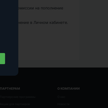
ует все комиссии на пополнение
за пополнение в Личном кабинете.
ПАРТНЕРАМ
О КОМПАНИИ
Партнерские программы
О нас
Акции для партнеров
Новости