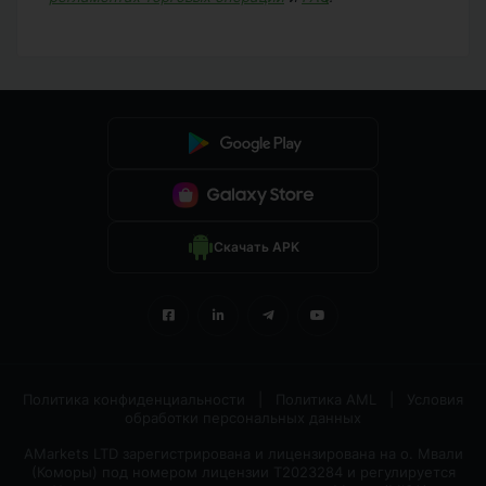
Скачать APK
Политика конфиденциальности
|
Политика AML
|
Условия
обработки персональных данных
AMarkets LTD зарегистрирована и лицензирована на о. Мвали
(Коморы) под номером лицензии T2023284 и регулируется