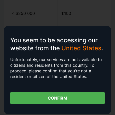
< $250 000
1:100
> $250 000
1:5
You seem to be accessing our
website from the
United States
.
Остальные
Unfortunately, our services are not available to
Средства
криптопары
citizens and residents from this country.
To
proceed, please confirm that you're not a
resident or citizen of the United States.
< $250 000
1:10
> $250 000
1:2
CONFIRM