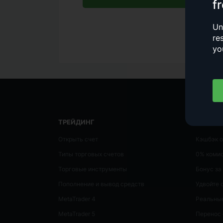
f
Un
re
yo
ТРЕЙДИНГ
БОНУСЫ
Открыть счет
Кэшбэк о
Типы торговых счетов
0% коми
Торговые инструменты
Бонус за
Пополнение и вывод средств
Удвойте 
MetaTrader 4
Реальные
MetaTrader 5
Перенос 