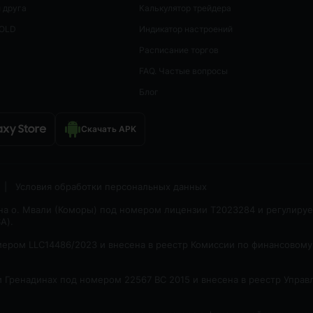
 друга
Калькулятор трейдера
GOLD
Индикатор настроений
Расписание торгов
FAQ. Частые вопросы
Блог
Скачать APK
|
Условия обработки персональных данных
 на о. Мвали (Коморы) под номером лицензии T2023284 и регулируе
A).
омером LLC14486/2023 и внесена в реестр Комиссии по финансовому
и Гренадинах под номером 22567 BC 2015 и внесена в реестр Управ