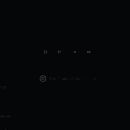
The Financial Commission
тся
ления