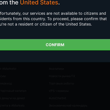
rom the
United States
.
fortunately, our services are not available to citizens and
sidents from this country.
To proceed, please confirm that
u're not a resident or citizen of the United States.
CONFIRM
 И АКЦИИ
КЛИЕНТАМ
т AMarkets!
Аналитика
ссии
Новости рынка FX
 переход
Торговые роботы
стартовый капитал
VPS-серверы
 деньги на демо!
AutoСhartist
счета в AMarkets
Экономический календарь