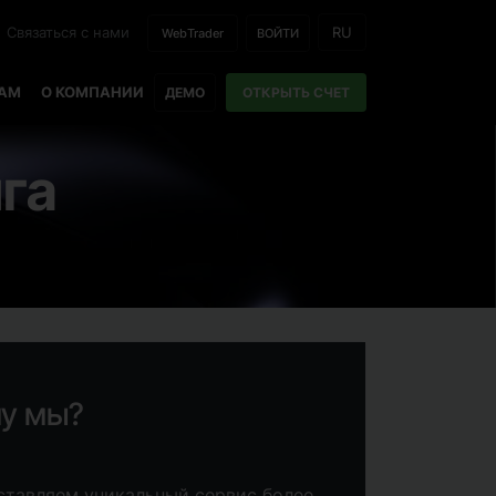
Связаться с нами
RU
WebTrader
ВОЙТИ
РАМ
О КОМПАНИИ
ДЕМО
ОТКРЫТЬ СЧЕТ
га
у мы?
тавляем уникальный сервис более