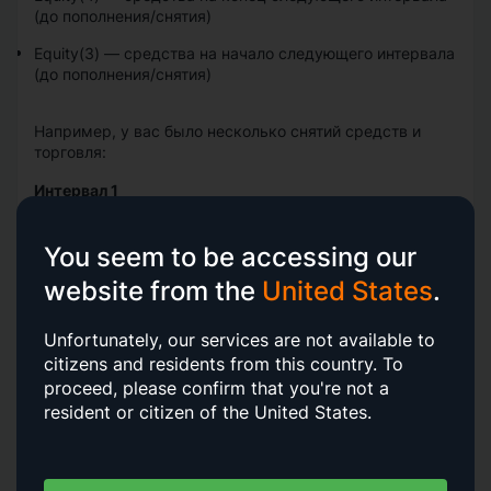
(до пополнения/снятия)
Equity(3)
—
средства на начало следующего интервала
(до пополнения/снятия)
Например, у вас было несколько снятий средств и
торговля:
Интервал 1
Депозит
—
$100(1)
You seem to be accessing our
website from the
United States
.
Прибыль
—
$50
Средства до снятия
—
$150(2)
Unfortunately, our services are not available to
Снятие средств
—
$70
citizens and residents from this country.
To
proceed, please confirm that you're not a
Средства после снятия
—
$80
resident or citizen of the United States.
Интервал 2