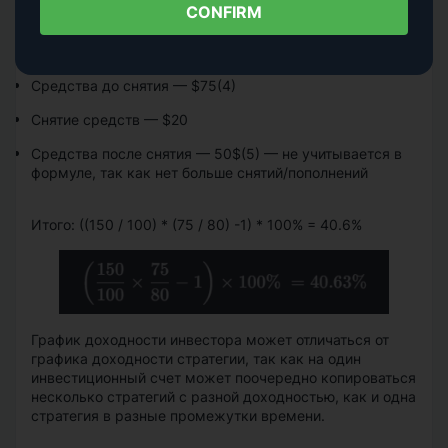
CONFIRM
Средства на начало интервала
—
$80(3)
Убыток
—
$5
Средства до снятия
—
$75(4)
Снятие средств
—
$20
Средства после снятия
—
50$(5)
—
не учитывается в
формуле, так как нет больше снятий/пополнений
Итого: ((150 / 100) * (75 / 80) -1) * 100% = 40.6%
График доходности инвестора может отличаться от
графика доходности стратегии, так как на один
инвестиционный счет может поочередно копироваться
несколько стратегий с разной доходностью, как и одна
стратегия в разные промежутки времени.