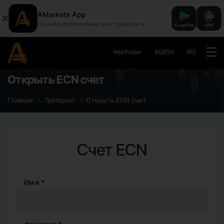
AMarkets App
Лучшее приложение для трейдинга
RU
WebTrader
ВОЙТИ
Открыть ECN счет
Главная
Трейдинг
Открыть ECN счет
Cчет ECN
Имя *