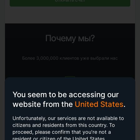
ОТКРЫТЬ СЧЕТ
Почему мы?
Более 3,000,000 клиентов уже выбрали нас
You seem to be accessing our
website from the
Одни из лучших торговых
United States
условий в отрасли:
.
сверхбыстрая скорость исполнения ордеров
(от
0,03 секунды), узкие спреды
Unfortunately, our services are not available to
citizens and residents from this country.
To
proceed, please confirm that you're not a
resident or citizen of the United States.